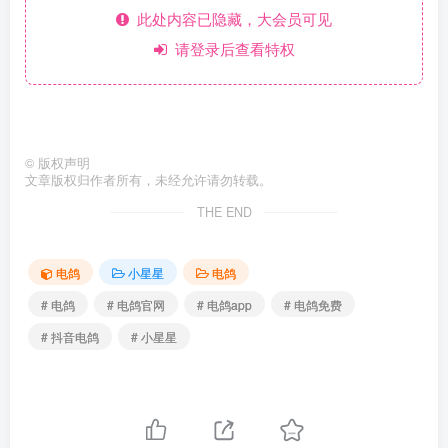
此处内容已隐藏，大会员可见
请登录后查看特权
©
版权声明
文章版权归作者所有，未经允许请勿转载。
THE END
电鸽
小星星
电鸽
# 电鸽
# 电鸽官网
# 电鸽app
# 电鸽免费
# 抖音电鸽
# 小星星