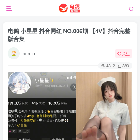
电鸽 小星星 抖音网红 NO.006期 【4V】抖音完整
版合集
admin
关注
4312
880