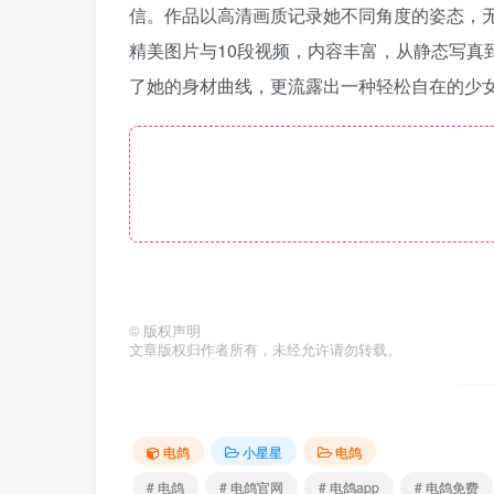
信。作品以高清画质记录她不同角度的姿态，
精美图片与10段视频，内容丰富，从静态写
了她的身材曲线，更流露出一种轻松自在的少
©
版权声明
文章版权归作者所有，未经允许请勿转载。
电鸽
小星星
电鸽
# 电鸽
# 电鸽官网
# 电鸽app
# 电鸽免费