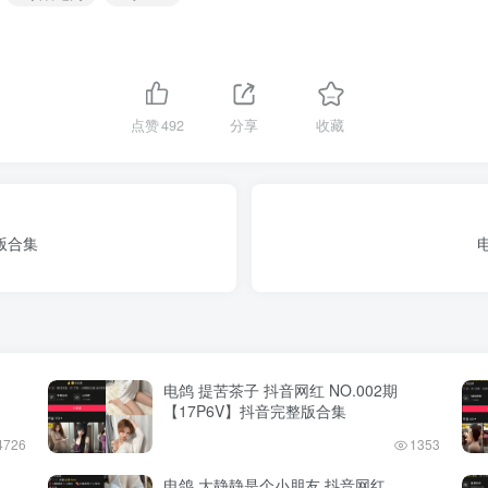
点赞
492
分享
收藏
整版合集
电鸽 提苦茶子 抖音网红 NO.002期
【17P6V】抖音完整版合集
4726
1353
电鸽 大静静是个小朋友 抖音网红