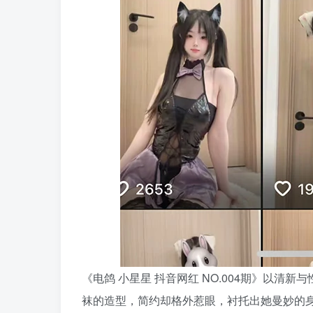
《电鸽 小星星 抖音网红 NO.004期》以
袜的造型，简约却格外惹眼，衬托出她曼妙的