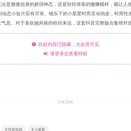
无论是微微扭身的娇俏神态，还是轻轻倚靠的慵懒模样，都让人感
真到动态小短片应有尽有。镜头下的小星星时而灵动俏皮，时而性
女气息。对于喜欢她风格的粉丝来说，这套抖音完整版合集绝对
此处内容已隐藏，大会员可见
请登录后查看特权
THE END
# 抖音电鸽
# 小星星