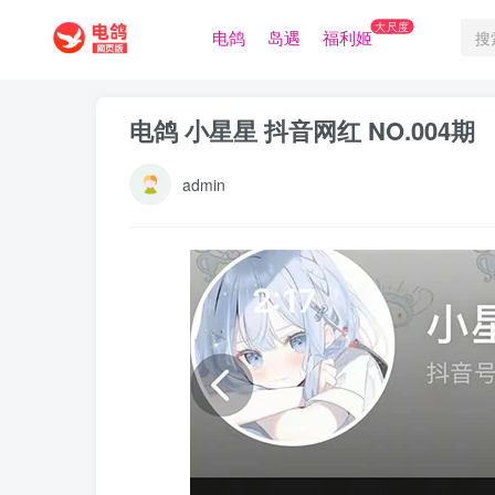
大尺度
电鸽
岛遇
福利姬
电鸽 小星星 抖音网红 NO.004期
admin