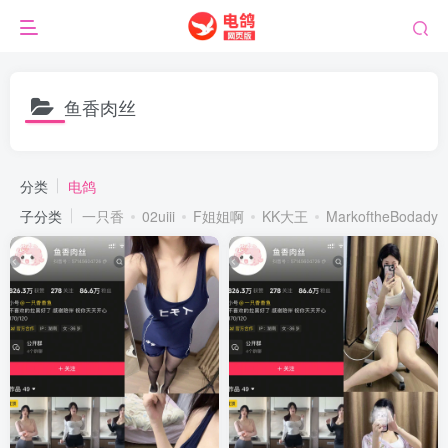
鱼香肉丝
分类
电鸽
子分类
一只香
02uiii
F姐姐啊
KK大王
MarkoftheBodady