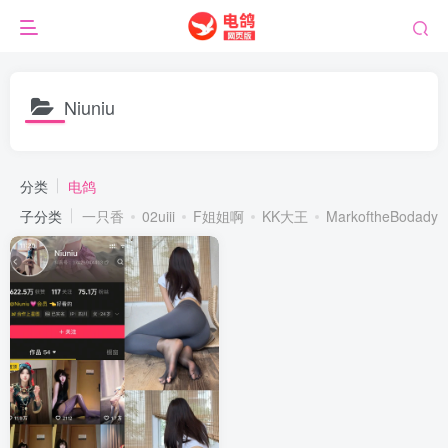
Niuniu
分类
电鸽
子分类
一只香
02uiii
F姐姐啊
KK大王
MarkoftheBodady