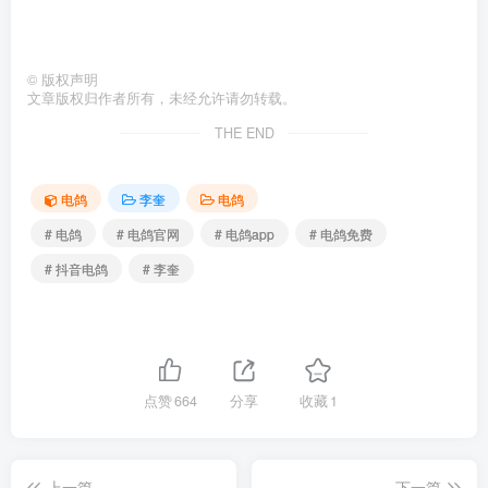
©
版权声明
文章版权归作者所有，未经允许请勿转载。
THE END
电鸽
李奎
电鸽
# 电鸽
# 电鸽官网
# 电鸽app
# 电鸽免费
# 抖音电鸽
# 李奎
点赞
664
分享
收藏
1
上一篇
下一篇