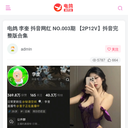
电鸽 李奎 抖音网红 NO.003期 【2P12V】抖音完
整版合集
admin
关注
5787
664