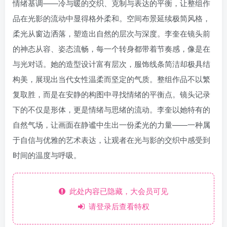
情绪基调——冷与暖的交织、克制与表达的平衡，让整组作
品在光影的流动中显得格外柔和。空间布景延续极简风格，
柔光从窗边洒落，塑造出自然的层次与深度。李奎在镜头前
的神态从容、姿态流畅，每一个转身都带着节奏感，像是在
与光对话。她的造型设计富有层次，服饰线条简洁却极具结
构美，展现出当代女性温柔而坚定的气质。整组作品不以繁
复取胜，而是在安静的构图中寻找情绪的平衡点。镜头记录
下的不仅是形体，更是情绪与思绪的流动。李奎以她特有的
自然气场，让画面在静谧中生出一份柔光的力量——一种属
于自信与优雅的艺术表达，让观者在光与影的交织中感受到
时间的温度与呼吸。
此处内容已隐藏，大会员可见
请登录后查看特权