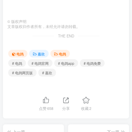
©
版权声明
文章版权归作者所有，未经允许请勿转载。
THE END
电鸽
嘉欣
电鸽
# 电鸽
# 电鸽官网
# 电鸽app
# 电鸽免费
# 电鸽网页版
# 嘉欣
点赞
658
分享
收藏
2
上一篇
下一篇