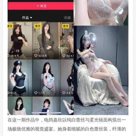
在这一期作品中，电鸽嘉欣以纯白蕾丝与柔光镜面构筑出一
场极致优雅的视觉盛宴。她身着细腻的白色蕾丝装，纤薄的