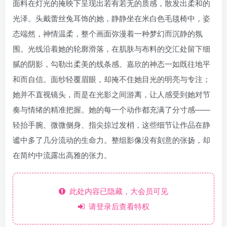
面料在灯光的掩映下呈现出若有若无的质感，散发出柔和的
光泽。头戴蕾丝兔耳饰的她，静静坐在米白色毛毯椅中，姿
态端然，神情温柔，整个画面弥漫着一种梦幻而沉静的氛
围。光线沿着她的轮廓滑落，在肌肤与布料的交汇处留下细
腻的阴影，勾勒出柔美的线条感。嘉欣的神态一如既往地平
和而自信。面纱轻覆眉眼，却掩不住她目光的明亮与专注；
她并不直视镜头，而是在光影之间游离，让人感受到她对节
奏与情绪的精准把握。她的每一个动作都充满了分寸感——
轻抬手腕、微微侧身、指尖掠过发梢，这些细节让作品在静
谧中多了几分流动的生命力。整组影像没有刻意的张扬，却
在简约中流露出高雅的张力。
此处内容已隐藏，大会员可见
请登录后查看特权