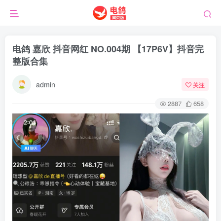
电鸽 嘉欣 抖音网红 NO.004期 【17P6V】抖音完
整版合集
admin
关注
2887
658