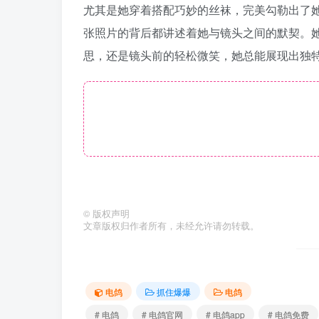
尤其是她穿着搭配巧妙的丝袜，完美勾勒出了
张照片的背后都讲述着她与镜头之间的默契。
思，还是镜头前的轻松微笑，她总能展现出独
©
版权声明
文章版权归作者所有，未经允许请勿转载。
电鸽
抓住爆爆
电鸽
# 电鸽
# 电鸽官网
# 电鸽app
# 电鸽免费