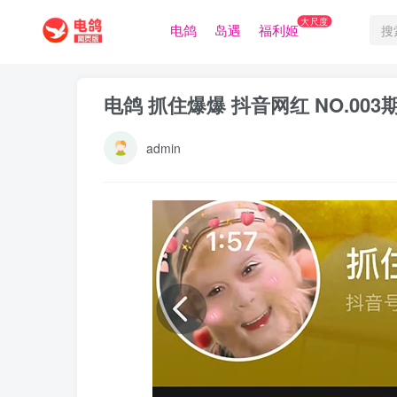
大尺度
电鸽
岛遇
福利姬
电鸽 抓住爆爆 抖音网红 NO.003
admin