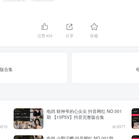
点赞
404
分享
收藏
整版合集
电鸽 财神爷的心尖尖 抖音网红 NO.001
期 【15P5V】抖音完整版合集
3210
3377
电鸽 小野汜樱 抖音网红 NO.001期