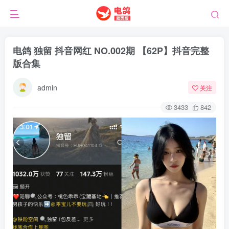
电鸽 独留 抖音网红 NO.002期 【62P】抖音完整
版合集
admin
关注
3433
842