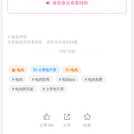
请登录后查看特权
©
版权声明
文章版权归作者所有，未经允许请勿转载。
THE END
电鸽
小哭包不哭
电鸽
# 电鸽
# 电鸽官网
# 电鸽app
# 电鸽免费
# 电鸽网页版
# 小哭包不哭
点赞
980
分享
收藏