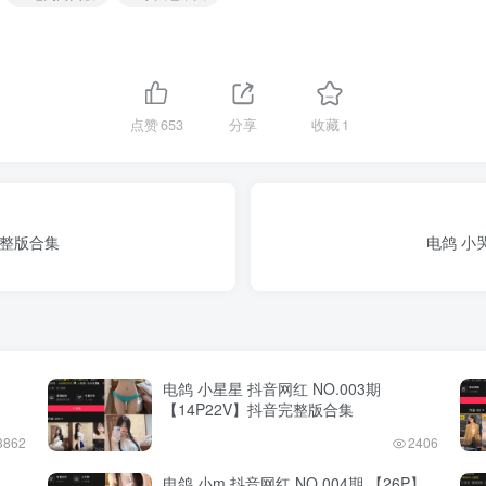
点赞
653
分享
收藏
1
完整版合集
电鸽 小
电鸽 小星星 抖音网红 NO.003期
【14P22V】抖音完整版合集
3862
2406
电鸽 小m 抖音网红 NO.004期 【26P】