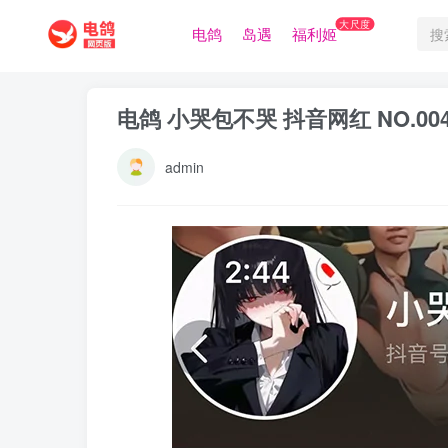
大尺度
电鸽
岛遇
福利姬
电鸽 小哭包不哭 抖音网红 NO.00
admin