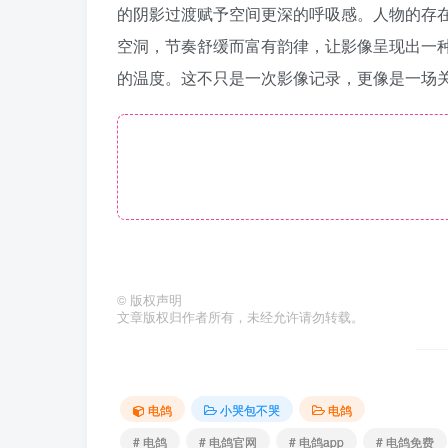
的阴影过渡赋予空间更深的呼吸感。人物的存
空洞，节奏舒缓而富有韵律，让影像呈现出一
的温度。这不只是一次影像记录，更像是一场关
©
版权声明
文章版权归作者所有，未经允许请勿转载。
电鸽
小哭包不哭
电鸽
# 电鸽
# 电鸽官网
# 电鸽app
# 电鸽免费