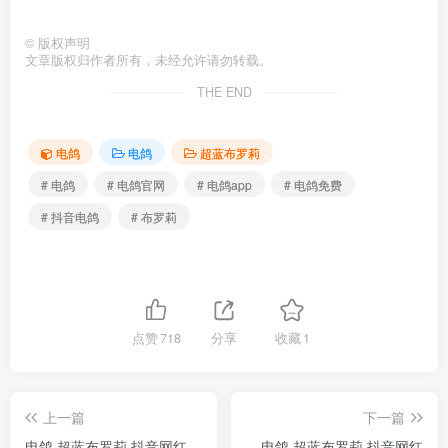
©
版权声明
文章版权归作者所有，未经允许请勿转载。
THE END
电鸽
电鸽
超蓝布罗莉
# 电鸽
# 电鸽官网
# 电鸽app
# 电鸽免费
# 抖音电鸽
# 布罗莉
点赞
718
分享
收藏
1
上一篇
下一篇
电鸽 超蓝布罗莉 抖音网红
电鸽 超蓝布罗莉 抖音网红