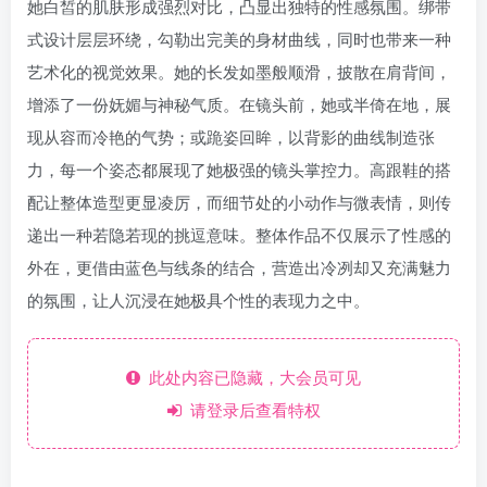
她白皙的肌肤形成强烈对比，凸显出独特的性感氛围。绑带
式设计层层环绕，勾勒出完美的身材曲线，同时也带来一种
艺术化的视觉效果。她的长发如墨般顺滑，披散在肩背间，
增添了一份妩媚与神秘气质。在镜头前，她或半倚在地，展
现从容而冷艳的气势；或跪姿回眸，以背影的曲线制造张
力，每一个姿态都展现了她极强的镜头掌控力。高跟鞋的搭
配让整体造型更显凌厉，而细节处的小动作与微表情，则传
递出一种若隐若现的挑逗意味。整体作品不仅展示了性感的
外在，更借由蓝色与线条的结合，营造出冷冽却又充满魅力
的氛围，让人沉浸在她极具个性的表现力之中。
此处内容已隐藏，大会员可见
请登录后查看特权