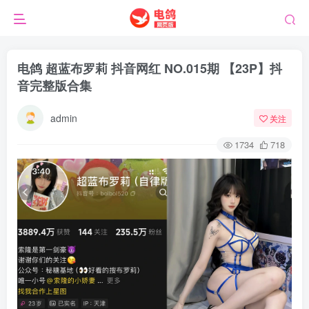
电鸽 超蓝布罗莉 抖音网红 NO.015期 【23P】抖
音完整版合集
admin
关注
1734
718