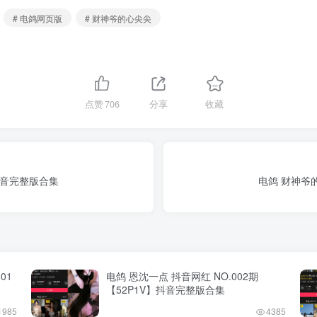
# 电鸽网页版
# 财神爷的心尖尖
点赞
706
分享
收藏
】抖音完整版合集
电鸽 财神爷的
01
电鸽 恩沈一点 抖音网红 NO.002期
【52P1V】抖音完整版合集
1985
4385