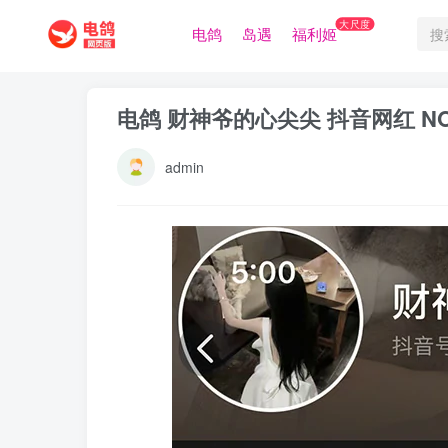
大尺度
电鸽
岛遇
福利姬
电鸽 财神爷的心尖尖 抖音网红 NO
admin