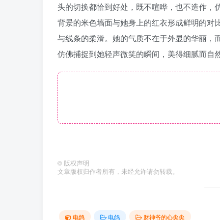
头的切换都恰到好处，既不喧哗，也不造作，
背景的米色墙面与她身上的红衣形成鲜明的对
与线条的柔滑。她的气质不在于外显的华丽，
仿佛捕捉到她轻声微笑的瞬间，美得细腻而自
©
版权声明
文章版权归作者所有，未经允许请勿转载。
电鸽
电鸽
财神爷的心尖尖