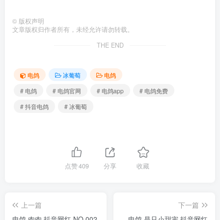
©
版权声明
文章版权归作者所有，未经允许请勿转载。
THE END
电鸽
冰葡萄
电鸽
# 电鸽
# 电鸽官网
# 电鸽app
# 电鸽免费
# 抖音电鸽
# 冰葡萄
点赞
409
分享
收藏
上一篇
下一篇
电鸽 肉肉 抖音网红 NO.002
电鸽 是只小甜宠 抖音网红