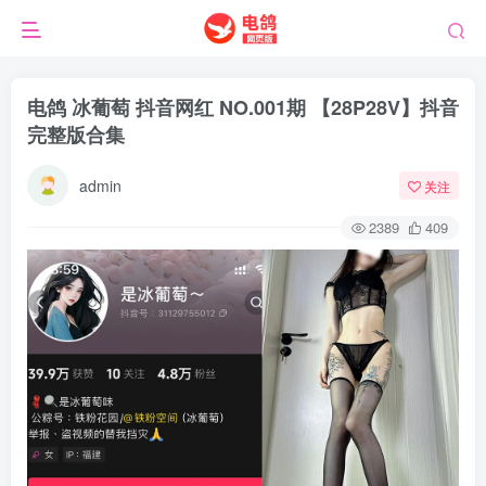
电鸽 冰葡萄 抖音网红 NO.001期 【28P28V】抖音
完整版合集
admin
关注
2389
409