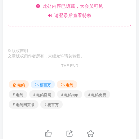
此处内容已隐藏，大会员可见
请登录后查看特权
©
版权声明
文章版权归作者所有，未经允许请勿转载。
THE END
电鸽
杨百万
电鸽
# 电鸽
# 电鸽官网
# 电鸽app
# 电鸽免费
# 电鸽网页版
# 杨百万