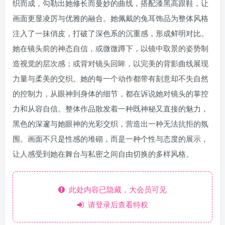
织而成，勾勒出她修长而曼妙的曲线，搭配漆黑高跟鞋，让
画面更显凌厉与优雅的融合。她佩戴的兔耳饰品为整体风格
注入了一抹俏皮，打破了深色系的沉重感，形成鲜明对比。
她在镜头前的神态自信，或微微蹲下，以镜中取景的姿势制
造视觉的层次感；或背对镜头回眸，以完美的背影曲线展现
力量与柔美的交织。她的每一个动作都带有刻意却不失自然
的控制力，从眼神到身体的细节，都在诉说她对镜头的掌控
力和从容自信。整体作品散发着一种既神秘又直接的魅力，
黑色的深邃与她眼神的光彩交织，营造出一种无法抗拒的氛
围。画面不只是性感的堆砌，而是一种个性与态度的展示，
让人感受到她在舞台与私密之间自由切换的多样风格。
此处内容已隐藏，大会员可见
请登录后查看特权