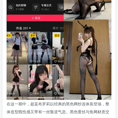
在这一期中，超蓝布罗莉以经典的黑色网纱连体装登场，整
体造型既性感又带有一丝叛逆气息。黑色蕾丝与鱼网材质交