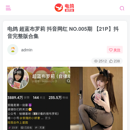
电鸽 超蓝布罗莉 抖音网红 NO.005期 【21P】抖
音完整版合集
admin
关注
2512
238