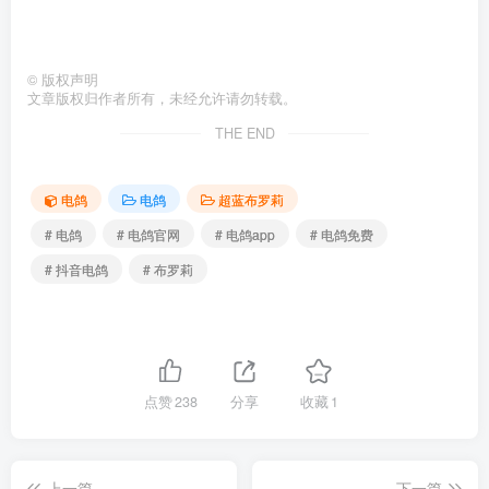
©
版权声明
文章版权归作者所有，未经允许请勿转载。
THE END
电鸽
电鸽
超蓝布罗莉
# 电鸽
# 电鸽官网
# 电鸽app
# 电鸽免费
# 抖音电鸽
# 布罗莉
点赞
238
分享
收藏
1
上一篇
下一篇