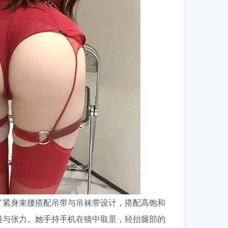
了紧身束腰搭配吊带与吊袜带设计，搭配高饱和
漫与张力。她手持手机在镜中取景，轻抬腿部的