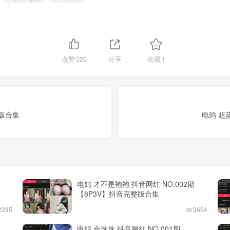
点赞
220
分享
收藏
1
整版合集
电鸽 超
电鸽 才不是袍袍 抖音网红 NO.002期
【8P3V】抖音完整版合集
2285
3694
电鸽 余珠珠 抖音网红 NO.001期