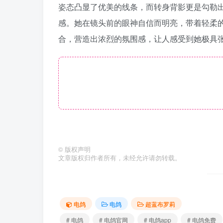
姿态凸显了优美的线条，而转身背影更是勾勒
感。她在镜头前的眼神自信而明亮，带着轻柔
合，营造出浓烈的氛围感，让人感受到她极具
©
版权声明
文章版权归作者所有，未经允许请勿转载。
电鸽
电鸽
超蓝布罗莉
# 电鸽
# 电鸽官网
# 电鸽app
# 电鸽免费