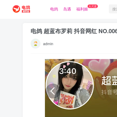
大尺度
电鸽
岛遇
福利姬
电鸽 超蓝布罗莉 抖音网红 NO.0
admin