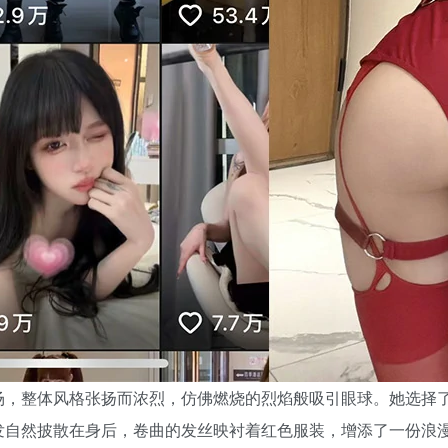
场，整体风格张扬而浓烈，仿佛燃烧的烈焰般吸引眼球。她选择
发自然披散在身后，卷曲的发丝映衬着红色服装，增添了一份浪