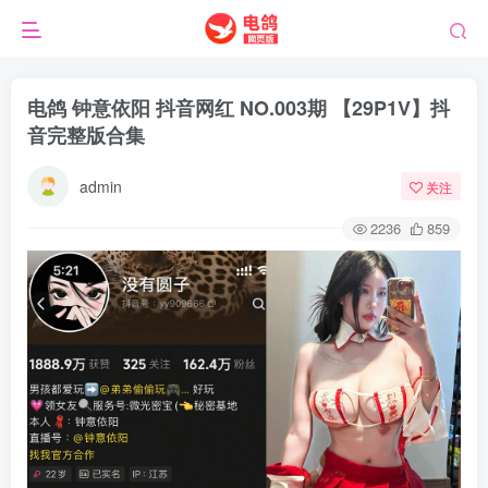
电鸽 钟意依阳 抖音网红 NO.003期 【29P1V】抖
音完整版合集
admin
关注
2236
859