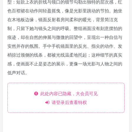
型：短款上衣的折线与领口的细节勾勒出独特的层次感，红
色百褶裙在动作间轻盈摇曳，像是光影里跳动的节拍。她坐
在木地板边缘，镜面反射着房间柔和的暖光，背景简洁克
制，只留下她与镜头之间的呼吸。整组画面没有刻意摆拍的
痕迹，却在自然的伸展与微微的回望中，呈现出一种自信与
安然并存的氛围。手中手机镜面里的反光、指尖的动作、发
梢掠过颈侧的线条，都被光线温柔地托起；这种细节的真实
感，使画面不止是姿态的展示，更像一场光影与人物之间的
低声对话。
此处内容已隐藏，大会员可见
请登录后查看特权