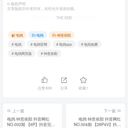
©
版权声明
文章版权归作者所有，未经允许请勿转载。
THE END
电鸽
电鸽
钟意依阳
# 电鸽
# 电鸽官网
# 电鸽app
# 电鸽免费
# 电鸽网页版
# 钟意依阳
点赞
859
分享
收藏
1
上一篇
下一篇
电鸽 钟意依阳 抖音网红
电鸽 钟意依阳 抖音网红
NO.002期 【6P】抖音完整
NO.004期 【28P4V】抖音