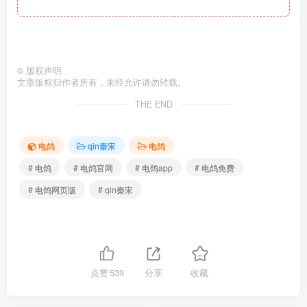
©
版权声明
文章版权归作者所有，未经允许请勿转载。
THE END
电鸽
qin秦宋
电鸽
# 电鸽
# 电鸽官网
# 电鸽app
# 电鸽免费
# 电鸽网页版
# qin秦宋
点赞
539
分享
收藏