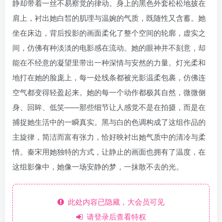
静却带着一丝不易察觉的律动。身上的黑色外套松松地披在
肩上，衬出她白皙的肌理与温婉的气质，既随性又含蓄。她
坐在床边，背后投影的画面柔化了整个空间的轮廓，虚实之
间，仿佛有种淡淡的电影感在流动。她的眼神并不刻意，却
能在不经意的凝望里带出一种深情与安然的力量。灯光柔和
地打在她的脸庞上，每一处线条都被光影温柔包裹，仿佛连
空气都变得轻盈起来。她的每一个动作都极其自然，微微侧
身、回眸、低笑——那些细节让人感觉不是在拍摄，而是在
捕捉她生活中的一瞬真实。黑与白的色调构成了这组作品的
主旋律，简洁而富有张力，恰好映衬出她气质中的清冷与柔
情。秦宋用她独特的方式，让静止的画面也拥有了温度，在
这组影像中，她像一场安静的梦，一抹散不去的光。
此处内容已隐藏，大会员可见
请登录后查看特权