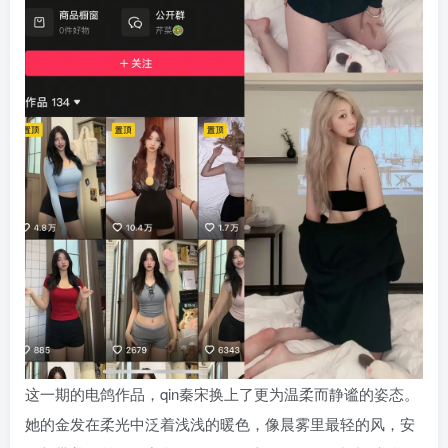
这一期的电鸽作品，qin秦宋换上了更为温柔而静谧的姿态。
她的金发在柔光中泛着浅浅的暖色，像晨雾里最轻的风，安