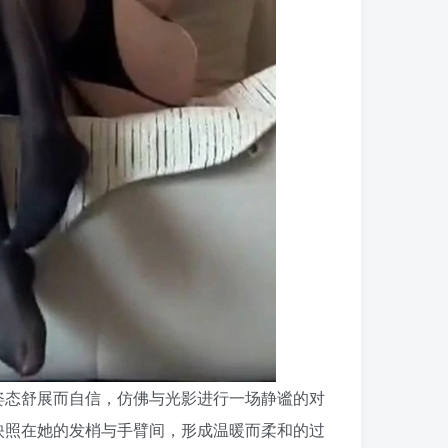
姿态舒展而自信，仿佛与光影进行一场静谧的对
映照在她的发梢与手臂间，形成温暖而柔和的过