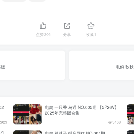
点赞
206
分享
收藏
1
整版
电鸽 秋秋
02
电鸽 一只香 岛遇 NO.005期 【5P26V】
2025年完整版合集
2923
3468
V】
电鸽 菜菜子 抖音网红 NO.004期