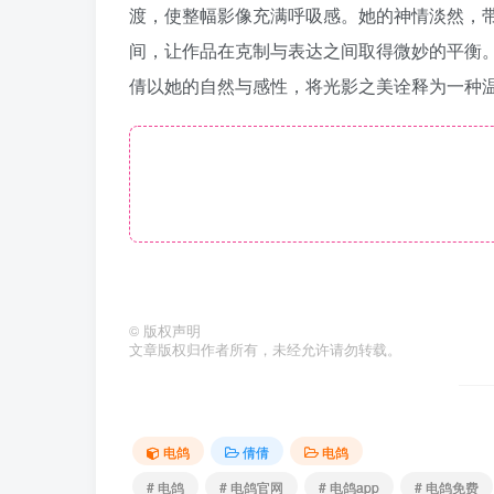
渡，使整幅影像充满呼吸感。她的神情淡然，
间，让作品在克制与表达之间取得微妙的平衡
倩以她的自然与感性，将光影之美诠释为一种
©
版权声明
文章版权归作者所有，未经允许请勿转载。
电鸽
倩倩
电鸽
# 电鸽
# 电鸽官网
# 电鸽app
# 电鸽免费