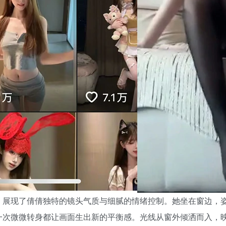
，展现了倩倩独特的镜头气质与细腻的情绪控制。她坐在窗边，
一次微微转身都让画面生出新的平衡感。光线从窗外倾洒而入，