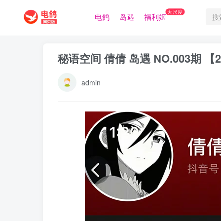
大尺度
电鸽
岛遇
福利姬
秘语空间 倩倩 岛遇 NO.003期 
admin