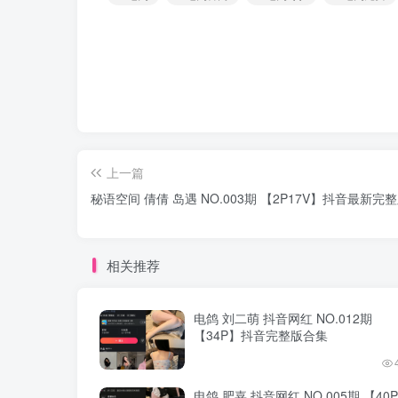
上一篇
秘语空间 倩倩 岛遇 NO.003期 【2P17V】抖音最新完
相关推荐
电鸽 刘二萌 抖音网红 NO.012期
【34P】抖音完整版合集
电鸽 肥嘉 抖音网红 NO.005期 【40