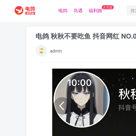
大尺度
电鸽
岛遇
福利姬
电鸽 秋秋不要吃鱼 抖音网红 NO.
admin