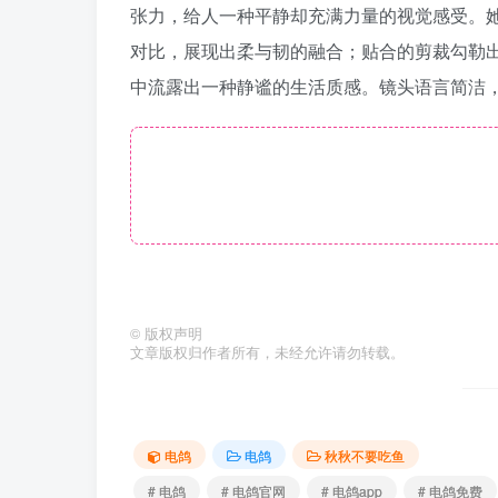
张力，给人一种平静却充满力量的视觉感受。
对比，展现出柔与韧的融合；贴合的剪裁勾勒
中流露出一种静谧的生活质感。镜头语言简洁
©
版权声明
文章版权归作者所有，未经允许请勿转载。
电鸽
电鸽
秋秋不要吃鱼
# 电鸽
# 电鸽官网
# 电鸽app
# 电鸽免费