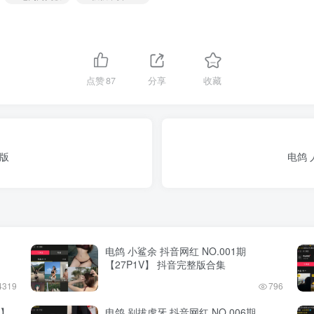
点赞
87
分享
收藏
整版
电鸽 
电鸽 小鲨余 抖音网红 NO.001期
【27P1V】 抖音完整版合集
4319
796
P】
电鸽 别拔虎牙 抖音网红 NO.006期