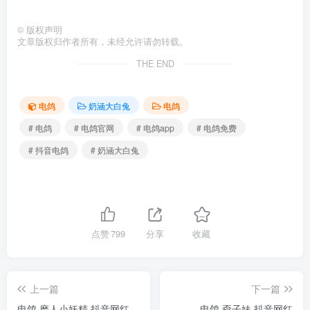
©
版权声明
文章版权归作者所有，未经允许请勿转载。
THE END
电鸽
奶涵大白兔
电鸽
# 电鸽
# 电鸽官网
# 电鸽app
# 电鸽免费
# 抖音电鸽
# 奶涵大白兔
点赞
799
分享
收藏
上一篇
下一篇
电鸽 磨人小妖精 抖音网红
电鸽 孬子妹 抖音网红