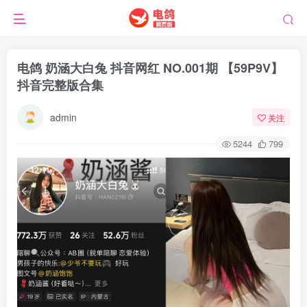
电鸽 奶涵大白兔 抖音网红 NO.001期 【59P9V】
抖音完整版合集
admin
关注
5244
799