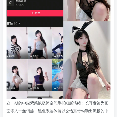
这一期的中森紫菜以极简空间承托细腻情绪：长耳发饰为画
面添入一丝俏趣，黑色系连体装以交错系带勾勒出流畅的中