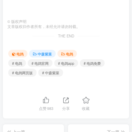
©
版权声明
文章版权归作者所有，未经允许请勿转载。
THE END
电鸽
中森紫菜
电鸽
# 电鸽
# 电鸽官网
# 电鸽app
# 电鸽免费
# 电鸽网页版
# 中森紫菜
点赞
983
分享
收藏
上一篇
下一篇