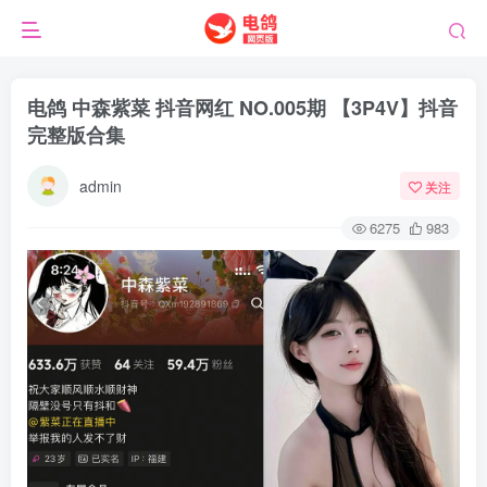
电鸽 中森紫菜 抖音网红 NO.005期 【3P4V】抖音
完整版合集
admin
关注
6275
983