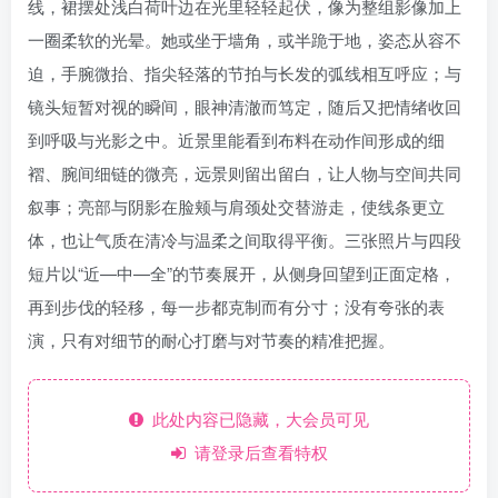
线，裙摆处浅白荷叶边在光里轻轻起伏，像为整组影像加上
一圈柔软的光晕。她或坐于墙角，或半跪于地，姿态从容不
迫，手腕微抬、指尖轻落的节拍与长发的弧线相互呼应；与
镜头短暂对视的瞬间，眼神清澈而笃定，随后又把情绪收回
到呼吸与光影之中。近景里能看到布料在动作间形成的细
褶、腕间细链的微亮，远景则留出留白，让人物与空间共同
叙事；亮部与阴影在脸颊与肩颈处交替游走，使线条更立
体，也让气质在清冷与温柔之间取得平衡。三张照片与四段
短片以“近—中—全”的节奏展开，从侧身回望到正面定格，
再到步伐的轻移，每一步都克制而有分寸；没有夸张的表
演，只有对细节的耐心打磨与对节奏的精准把握。
此处内容已隐藏，大会员可见
请登录后查看特权