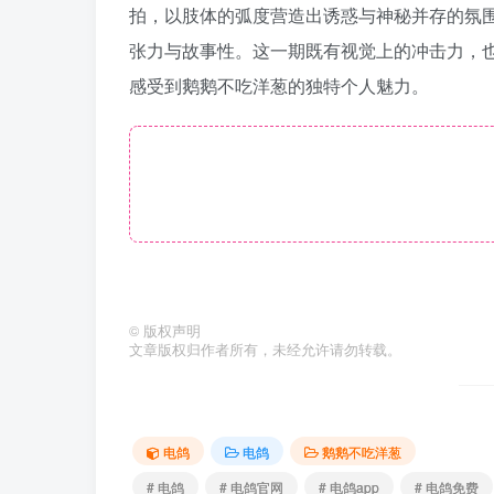
拍，以肢体的弧度营造出诱惑与神秘并存的氛
张力与故事性。这一期既有视觉上的冲击力，
感受到鹅鹅不吃洋葱的独特个人魅力。
©
版权声明
文章版权归作者所有，未经允许请勿转载。
电鸽
电鸽
鹅鹅不吃洋葱
# 电鸽
# 电鸽官网
# 电鸽app
# 电鸽免费