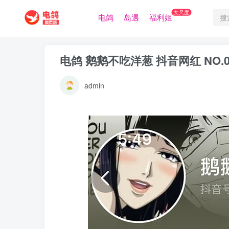
大尺度
电鸽
岛遇
福利姬
电鸽 鹅鹅不吃洋葱 抖音网红 NO.
admin