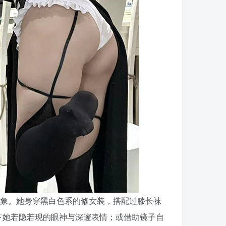
印象。她身穿黑白色系的修女装，搭配过膝长袜
下她若隐若现的眼神与深邃表情；或借助镜子自