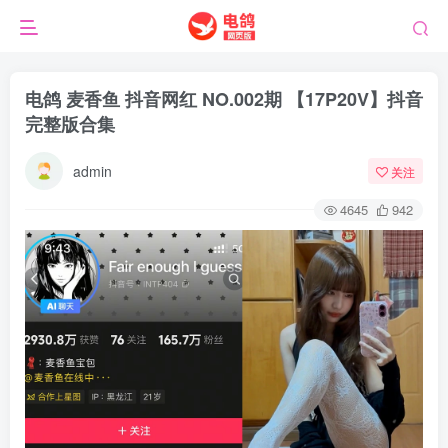
电鸽 麦香鱼 抖音网红 NO.002期 【17P20V】抖音
完整版合集
admin
关注
4645
942