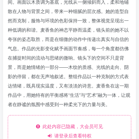
间。画面以木质调为基底，光线从一侧倾斜而入，柔和地铺
散在人物与背景之间，带来一种细腻的层次感。她的造型自
然而克制，服饰与环境的色彩保持一致，整体视觉呈现出一
种低调的和谐。麦香鱼的神态平静而温柔，镜头前的她不以
夸张的姿态取胜，而是在细微的动作中传递出真实与自信的
气息。作品的光影变化赋予画面节奏感，每一个角度都仿佛
在捕捉时间的流动与思绪的微响。镜头下的空间不只是背
景，而是她情绪的一部分——木纹的质感、光线的走向、阴
影的停留，都在无声地叙述。整组作品以一种克制的方式表
达情绪，既具现实温度，又有淡淡的诗意。麦香鱼在这一期
作品中，用她特有的平衡感将“生活”与“艺术”融为一体，让观
者在静谧的氛围中感受到一种柔光下的力量与美。
此处内容已隐藏，大会员可见
请登录后查看特权