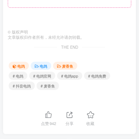
©
版权声明
文章版权归作者所有，未经允许请勿转载。
THE END
电鸽
电鸽
麦香鱼
# 电鸽
# 电鸽官网
# 电鸽app
# 电鸽免费
# 抖音电鸽
# 麦香鱼
点赞
942
分享
收藏