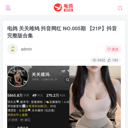
电鸽 关关雎鸠 抖音网红 NO.005期 【21P】抖音
完整版合集
admin
关注
3432
193