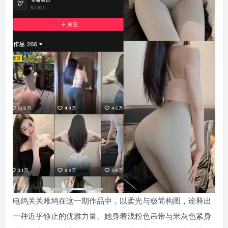
电鸽关关雎鸠在这一期作品中，以柔光与极简构图，诠释出
一种近乎静止的优雅力量。她身着浅粉色吊带与米灰色紧身