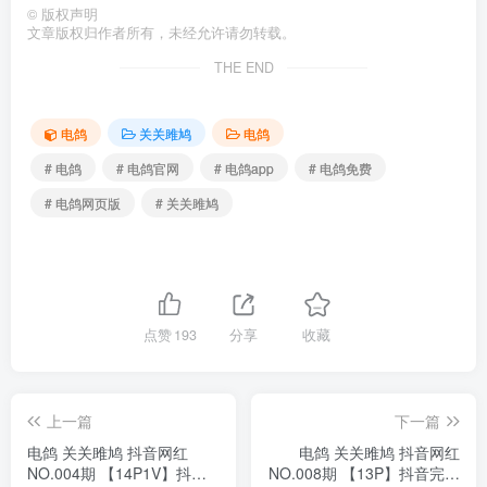
©
版权声明
文章版权归作者所有，未经允许请勿转载。
THE END
电鸽
关关雎鸠
电鸽
# 电鸽
# 电鸽官网
# 电鸽app
# 电鸽免费
# 电鸽网页版
# 关关雎鸠
点赞
193
分享
收藏
上一篇
下一篇
电鸽 关关雎鸠 抖音网红
电鸽 关关雎鸠 抖音网红
NO.004期 【14P1V】抖音
NO.008期 【13P】抖音完整