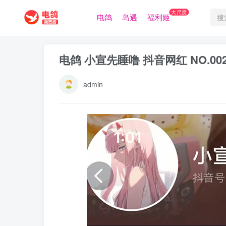
大尺度
电鸽
岛遇
福利姬
电鸽 小宣先睡噜 抖音网红 NO.0
admin