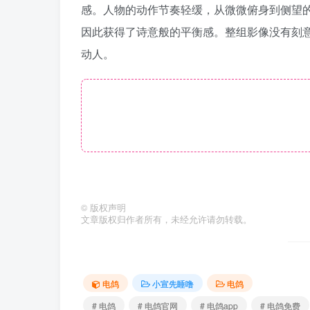
感。人物的动作节奏轻缓，从微微俯身到侧望
因此获得了诗意般的平衡感。整组影像没有刻
动人。
©
版权声明
文章版权归作者所有，未经允许请勿转载。
电鸽
小宣先睡噜
电鸽
# 电鸽
# 电鸽官网
# 电鸽app
# 电鸽免费