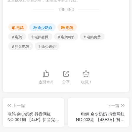
文章版权归作者所有，未经允许请勿转载。
THE END
电鸽
余少奶奶
电鸽
# 电鸽
# 电鸽官网
# 电鸽app
# 电鸽免费
# 抖音电鸽
# 余少奶奶
点赞
853
分享
收藏
1
上一篇
下一篇
电鸽 余少奶奶 抖音网红
电鸽 余少奶奶 抖音网红
NO.001期 【44P】抖音完整
NO.003期 【48P3V】抖音
版合集
完整版合集