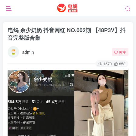
电鸽 余少奶奶 抖音网红 NO.002期 【48P3V】抖
音完整版合集
admin
关注
1579
853