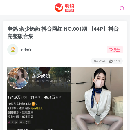
电鸽 余少奶奶 抖音网红 NO.001期 【44P】抖音
完整版合集
admin
关注
2597
414