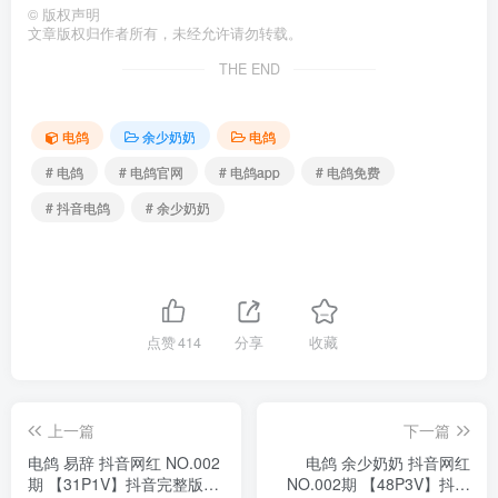
©
版权声明
文章版权归作者所有，未经允许请勿转载。
THE END
电鸽
余少奶奶
电鸽
# 电鸽
# 电鸽官网
# 电鸽app
# 电鸽免费
# 抖音电鸽
# 余少奶奶
点赞
414
分享
收藏
上一篇
下一篇
电鸽 易辞 抖音网红 NO.002
电鸽 余少奶奶 抖音网红
期 【31P1V】抖音完整版合
NO.002期 【48P3V】抖音