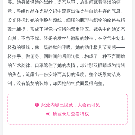
美。她身披轻透的黑纱，姿态从容，眉眼间藏着淡淡的笑
意，整组作品在光影交织中流露出温柔与自信并存的气息。
柔光轻抚过她的侧脸与颈线，细腻的肌理与织物的纹路被精
致地捕捉，形成了视觉与情绪的双重呼应。镜头中的她姿态
自然，不急不躁。轻扬的发丝与微敞的纱袖，在空气中划出
轻盈的弧线，像一场静默的呼吸。她的动作极具节奏感——
轻抬手、微俯身、回眸间的瞬间转换，构成了一种不言而喻
的艺术韵律。口罩遮住了她的表情，却让那双眼睛成为情绪
的焦点，流露出一份安静而真切的温度。整个场景简洁克
制，没有繁复的装饰，却因她的气质而显得完整。
此处内容已隐藏，大会员可见
请登录后查看特权