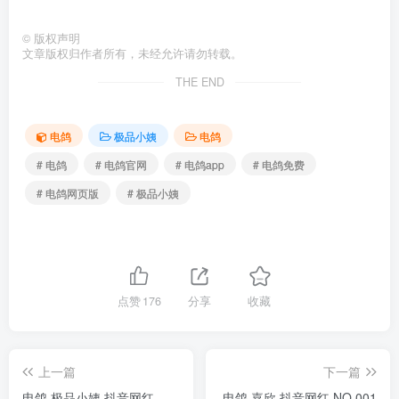
©
版权声明
文章版权归作者所有，未经允许请勿转载。
THE END
电鸽
极品小姨
电鸽
# 电鸽
# 电鸽官网
# 电鸽app
# 电鸽免费
# 电鸽网页版
# 极品小姨
点赞
176
分享
收藏
上一篇
下一篇
电鸽 极品小姨 抖音网红
电鸽 嘉欣 抖音网红 NO.001