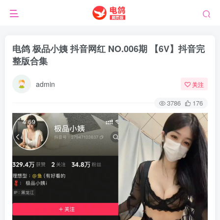
电鸽 极品小姨 抖音网红 NO.006期 【6V】抖音完
整版合集
admin
关注
3786
176