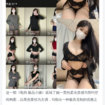
这一期《电鸽 极品小姨》延续了她一贯的柔光质感与简约空
间构图，以黑色蕾丝为主调，勾勒出一种极具克制的优雅之