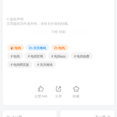
©
版权声明
文章版权归作者所有，未经允许请勿转载。
THE END
电鸽
关关雎鸠
电鸽
# 电鸽
# 电鸽官网
# 电鸽app
# 电鸽免费
# 电鸽网页版
# 关关雎鸠
点赞
546
分享
收藏
上一篇
下一篇