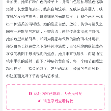
量的美。她坐在粉白色的椅子上，身着白色短袖与黑色运动
短裤，长发垂落肩头，线条自然流畅。光线从窗外洒入，映
在她的发梢与衣角，形成细腻的光影层次，让整个画面呈现
出一种温柔的清晰感。她的姿态自然、放松，仿佛与镜头之
间有一种默契的对话，不需言语，便能传递出淡然与自信。
她的造型虽然简单，却因为姿态与气质的融合而格外耐看。
那双白色长袜在柔光下显得纯净温柔，轻轻环绕的腿部线条
在极简构图中形成视觉的焦点。她并未直视镜头，而是通过
镜中手机的反射，留下了神秘的留白感。每一个细节都经过
精心捕捉——指尖的弧度、发丝的流动、椅背的弯曲线条，
都让画面充满了节奏感与艺术感。
此处内容已隐藏，大会员可见
请登录后查看特权