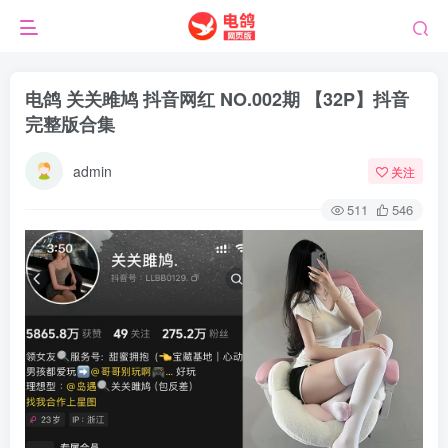
电鸽 关关雎鸠 抖音网红 NO.002期 【32P】抖音
完整版合集
admin
关注
511
546