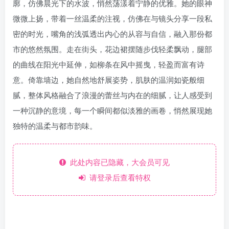
廓，仿佛晨光下的水波，悄然荡漾着宁静的优雅。她的眼神
微微上扬，带着一丝温柔的注视，仿佛在与镜头分享一段私
密的时光，嘴角的浅弧透出内心的从容与自信，融入那份都
市的悠然氛围。走在街头，花边裙摆随步伐轻柔飘动，腿部
的曲线在阳光中延伸，如柳条在风中摇曳，轻盈而富有诗
意。倚靠墙边，她自然地舒展姿势，肌肤的温润如瓷般细
腻，整体风格融合了浪漫的蕾丝与内在的细腻，让人感受到
一种沉静的意境，每一个瞬间都似淡雅的画卷，悄然展现她
独特的温柔与都市韵味。
此处内容已隐藏，大会员可见
请登录后查看特权