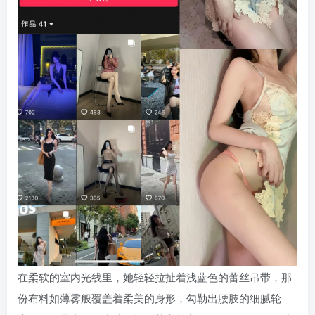
在柔软的室内光线里，她轻轻拉扯着浅蓝色的蕾丝吊带，那
份布料如薄雾般覆盖着柔美的身形，勾勒出腰肢的细腻轮