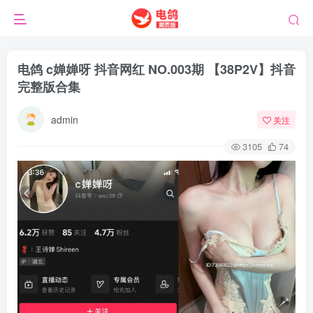
电鸽 c婵婵呀 抖音网红 NO.003期 【38P2V】抖音
完整版合集
admin
关注
3105
74