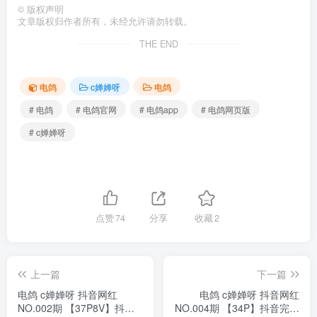
©
版权声明
文章版权归作者所有，未经允许请勿转载。
THE END
电鸽
c婵婵呀
电鸽
# 电鸽
# 电鸽官网
# 电鸽app
# 电鸽网页版
# c婵婵呀
点赞
74
分享
收藏
2
上一篇
下一篇
电鸽 c婵婵呀 抖音网红
电鸽 c婵婵呀 抖音网红
NO.002期 【37P8V】抖音
NO.004期 【34P】抖音完整