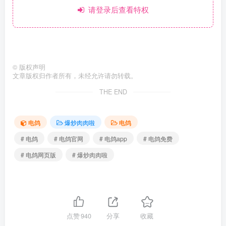
请登录后查看特权
©
版权声明
文章版权归作者所有，未经允许请勿转载。
THE END
电鸽
爆炒肉肉啦
电鸽
# 电鸽
# 电鸽官网
# 电鸽app
# 电鸽免费
# 电鸽网页版
# 爆炒肉肉啦
点赞
940
分享
收藏