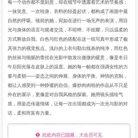
每一个动作都不显刻意，却在细节中透露着艺术的节奏感：
一抹笑意、一次转身、衣料的轻盈起伏，都构成了画面中最
自然的呼吸。镜前的她，宛如在进行一场无声的表演，用目
光与身体的语言与观者交流，不喧哗、不炫耀，只以温柔的
方式释放自我。白色与红色的搭配在这一组写真中形成了极
具张力的视觉焦点。浅白的上衣勾勒出线条的纯净，而红色
的丝袜与细腻的蕾丝在光影中散发出微微的暖意，像是冬日
午后阳光落在皮肤上的温度。她的每一帧都在强调女性的力
量与柔韧——姿态之间的伸展、身体的平衡、神情的克制，
都让人感受到一种静谧的自信。爆炒肉肉啦的作品从不只是
外在的展示，更像是对自我风格的探索。她用镜头描绘气
质，用姿态传递情绪，让每一次出现都成为一次光与影的对
话，柔和而富有力量。
此处内容已隐藏，大会员可见