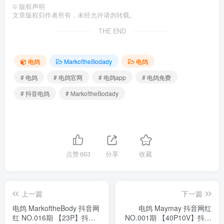
©
版权声明
文章版权归作者所有，未经允许请勿转载。
THE END
电鸽
MarkoftheBodady
电鸽
# 电鸽
# 电鸽官网
# 电鸽app
# 电鸽免费
# 抖音电鸽
# MarkoftheBodady
点赞
663
分享
收藏
上一篇
下一篇
电鸽 MarkoftheBody 抖音网
电鸽 Maymay 抖音网红
红 NO.016期 【23P】抖音
NO.001期 【40P10V】抖音