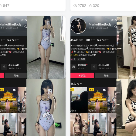
847
2782
320