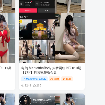
O.011期
电鸽 MarkoftheBody 抖音网红 NO.010期
【27P】抖音完整版合集
MarkoftheBodady
电鸽
电鸽
3248
265