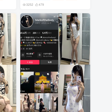
3252
479