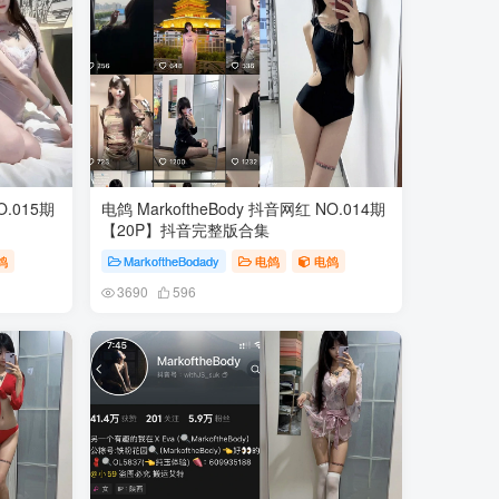
O.015期
电鸽 MarkoftheBody 抖音网红 NO.014期
【20P】抖音完整版合集
鸽
MarkoftheBodady
电鸽
电鸽
3690
596