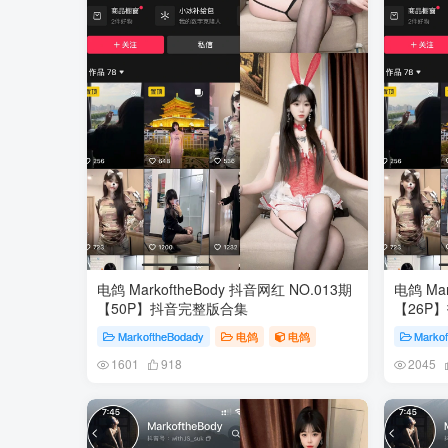
电鸽 MarkoftheBody 抖音网红 NO.013期
电鸽 Mar
【50P】抖音完整版合集
【26P
MarkoftheBodady
电鸽
电鸽
Marko
1601
918
2045