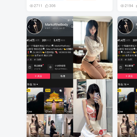
2711
306
2194