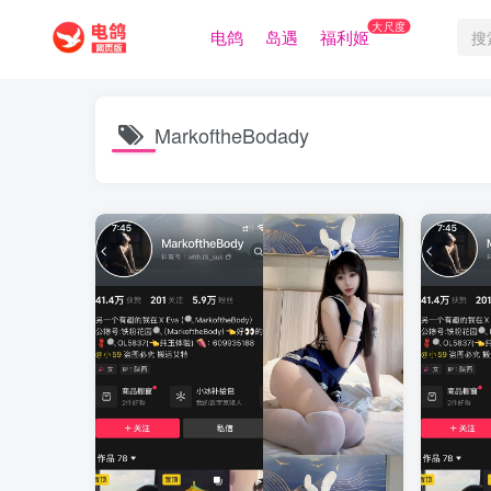
大尺度
电鸽
岛遇
福利姬
MarkoftheBodady