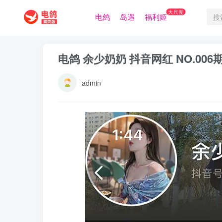
大尺度
电鸽
岛遇
福利姬
电鸽 余少奶奶 抖音网红 NO.006
admin