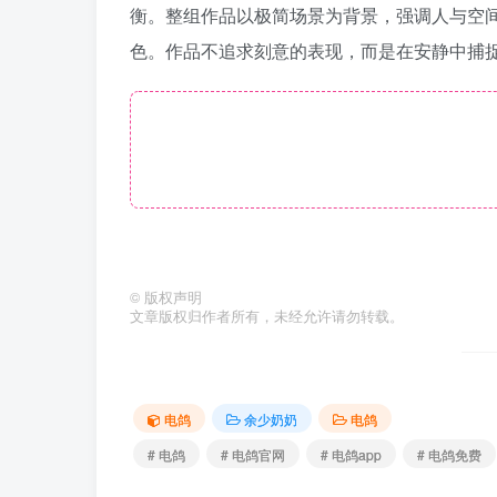
衡。整组作品以极简场景为背景，强调人与空
色。作品不追求刻意的表现，而是在安静中捕
©
版权声明
文章版权归作者所有，未经允许请勿转载。
电鸽
余少奶奶
电鸽
# 电鸽
# 电鸽官网
# 电鸽app
# 电鸽免费