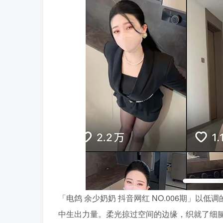
「电鸽 余少奶奶 抖音网红 NO.006期」
中生出力量。柔光掠过空间的边缘，织就了细