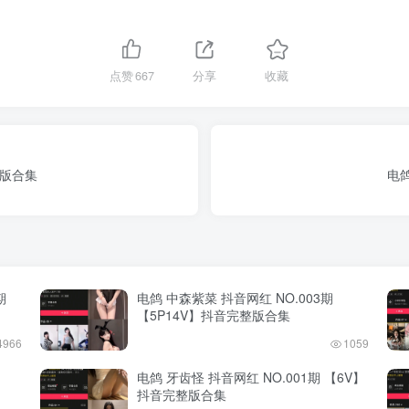
点赞
667
分享
收藏
整版合集
电鸽
期
电鸽 中森紫菜 抖音网红 NO.003期
【5P14V】抖音完整版合集
4966
1059
电鸽 牙齿怪 抖音网红 NO.001期 【6V】
抖音完整版合集