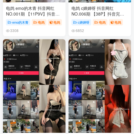
电鸽 emo的木青 抖音网红
电鸽 c婵婵呀 抖音网红
NO.001期 【11P9V】抖音完
NO.006期 【38P】抖音完整
整版合集
版合集
emo的木青
电鸽
电鸽
c婵婵呀
电鸽
电鸽
3308
6852