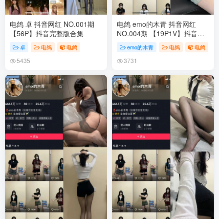
电鸽 卓 抖音网红 NO.001期
电鸽 emo的木青 抖音网红
【56P】抖音完整版合集
NO.004期 【19P1V】抖音完
整版合集
卓
电鸽
电鸽
emo的木青
电鸽
电鸽
5435
3731