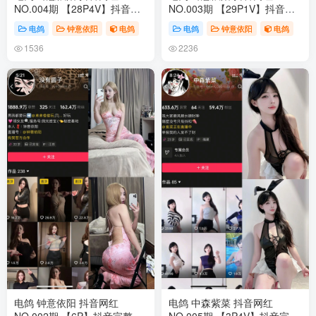
NO.004期 【28P4V】抖音完
NO.003期 【29P1V】抖音完
整版合集
整版合集
电鸽
钟意依阳
电鸽
电鸽
钟意依阳
电鸽
1536
2236
电鸽 钟意依阳 抖音网红
电鸽 中森紫菜 抖音网红