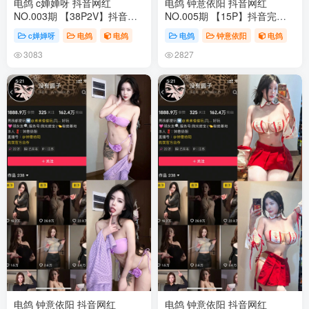
电鸽 c婵婵呀 抖音网红
电鸽 钟意依阳 抖音网红
NO.003期 【38P2V】抖音完
NO.005期 【15P】抖音完整
整版合集
版合集
c婵婵呀
电鸽
电鸽
电鸽
钟意依阳
电鸽
3083
2827
电鸽 钟意依阳 抖音网红
电鸽 钟意依阳 抖音网红