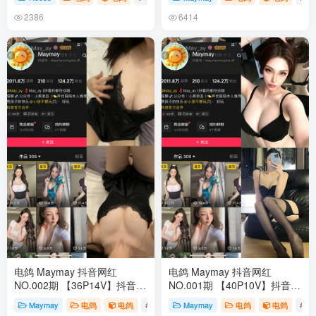
2386
6414
电鸽 Maymay 抖音网红
电鸽 Maymay 抖音网红
NO.002期 【36P14V】抖音完
NO.001期 【40P10V】抖音完
整版合集
整版合集
Maymay
电鸽
电鸽
# 电鸽
# 电鸽官网
Maymay
# 电鸽app
电鸽
电鸽
# 