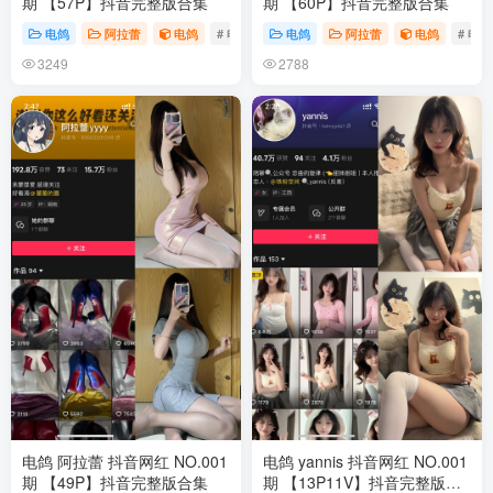
期 【57P】抖音完整版合集
期 【60P】抖音完整版合集
电鸽
阿拉蕾
电鸽
# 电鸽
# 电鸽官网
电鸽
阿拉蕾
# 电鸽app
电鸽
# 电鸽
3249
2788
电鸽 阿拉蕾 抖音网红 NO.001
电鸽 yannis 抖音网红 NO.001
期 【49P】抖音完整版合集
期 【13P11V】抖音完整版合