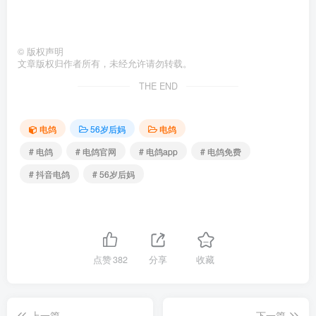
©
版权声明
文章版权归作者所有，未经允许请勿转载。
THE END
电鸽
56岁后妈
电鸽
# 电鸽
# 电鸽官网
# 电鸽app
# 电鸽免费
# 抖音电鸽
# 56岁后妈
点赞
382
分享
收藏
上一篇
下一篇