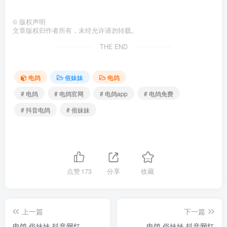
©
版权声明
文章版权归作者所有，未经允许请勿转载。
THE END
电鸽
俗妹妹
电鸽
# 电鸽
# 电鸽官网
# 电鸽app
# 电鸽免费
# 抖音电鸽
# 俗妹妹
点赞
173
分享
收藏
上一篇
下一篇
电鸽 俗妹妹 抖音网红
电鸽 俗妹妹 抖音网红