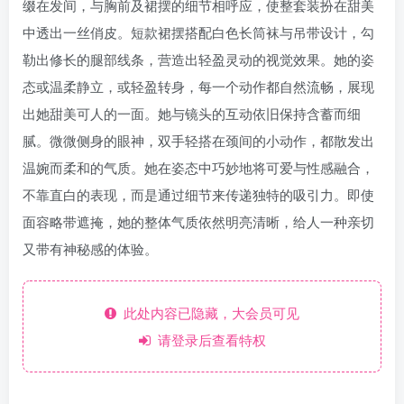
缀在发间，与胸前及裙摆的细节相呼应，使整套装扮在甜美
中透出一丝俏皮。短款裙摆搭配白色长筒袜与吊带设计，勾
勒出修长的腿部线条，营造出轻盈灵动的视觉效果。她的姿
态或温柔静立，或轻盈转身，每一个动作都自然流畅，展现
出她甜美可人的一面。她与镜头的互动依旧保持含蓄而细
腻。微微侧身的眼神，双手轻搭在颈间的小动作，都散发出
温婉而柔和的气质。她在姿态中巧妙地将可爱与性感融合，
不靠直白的表现，而是通过细节来传递独特的吸引力。即使
面容略带遮掩，她的整体气质依然明亮清晰，给人一种亲切
又带有神秘感的体验。
此处内容已隐藏，大会员可见
请登录后查看特权