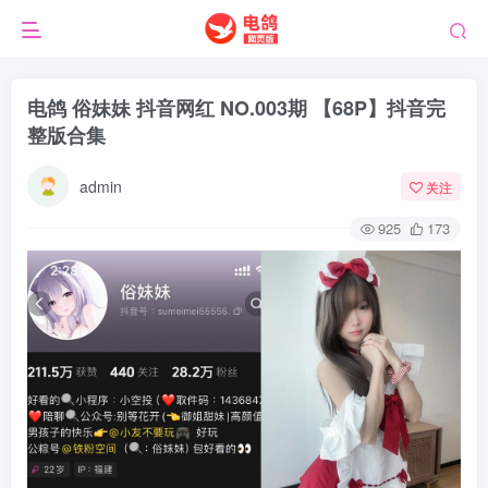
电鸽 俗妹妹 抖音网红 NO.003期 【68P】抖音完
整版合集
admin
关注
925
173