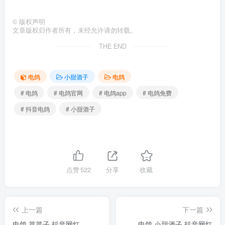
©
版权声明
文章版权归作者所有，未经允许请勿转载。
THE END
电鸽
小甜酒子
电鸽
# 电鸽
# 电鸽官网
# 电鸽app
# 电鸽免费
# 抖音电鸽
# 小甜酒子
点赞
522
分享
收藏
上一篇
下一篇
电鸽 菜菜子 抖音网红
电鸽 小甜酒子 抖音网红