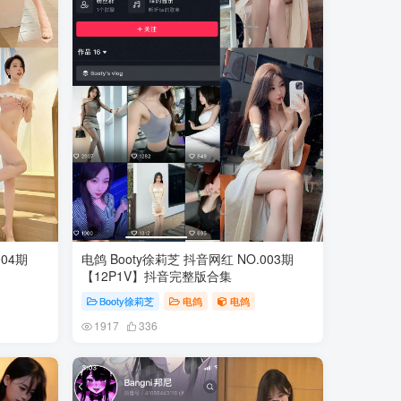
004期
电鸽 Booty徐莉芝 抖音网红 NO.003期
【12P1V】抖音完整版合集
Booty徐莉芝
电鸽
电鸽
1917
336