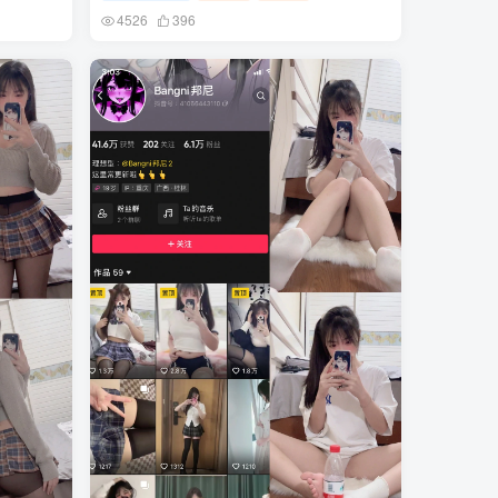
4526
396