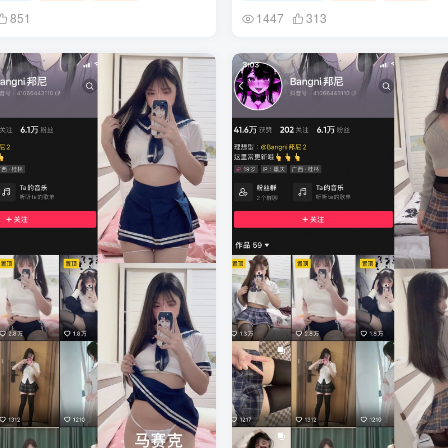
851
1447
313