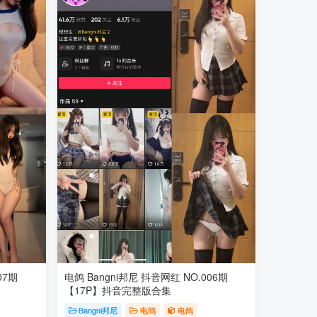
07期
电鸽 Bangni邦尼 抖音网红 NO.006期
【17P】抖音完整版合集
Bangni邦尼
电鸽
电鸽