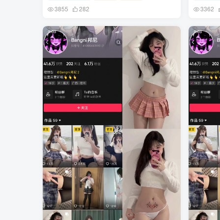
3855
282
3362