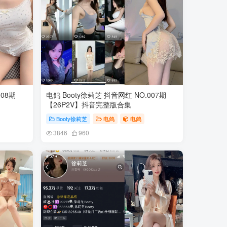
008期
电鸽 Booty徐莉芝 抖音网红 NO.007期
【26P2V】抖音完整版合集
Booty徐莉芝
电鸽
电鸽
3846
960