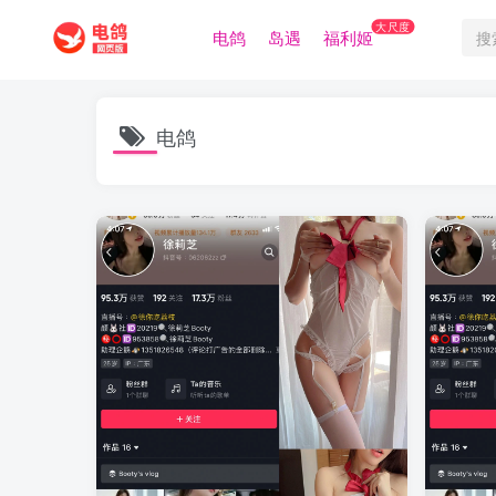
大尺度
电鸽
岛遇
福利姬
电鸽