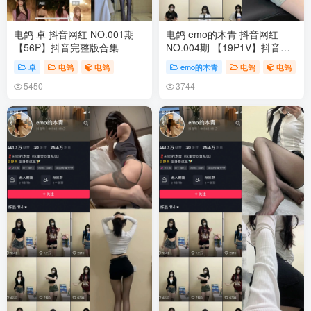
电鸽 卓 抖音网红 NO.001期
电鸽 emo的木青 抖音网红
【56P】抖音完整版合集
NO.004期 【19P1V】抖音完
整版合集
卓
电鸽
电鸽
emo的木青
电鸽
电鸽
5450
3744