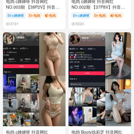
电鸽 c婵婵呀 抖音网红
电鸽 c婵婵呀 抖音网红
NO.003期 【38P2V】抖音完
NO.002期 【37P8V】抖音完
整版合集
整版合集
c婵婵呀
电鸽
电鸽
c婵婵呀
电鸽
电鸽
3101
5024
电鸽 c婵婵呀 抖音网红
电鸽 Booty徐莉芝 抖音网红