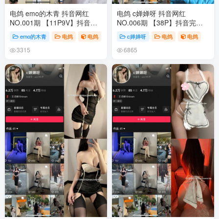
电鸽 emo的木青 抖音网红
电鸽 c婵婵呀 抖音网红
NO.001期 【11P9V】抖音完
NO.006期 【38P】抖音完整
整版合集
版合集
emo的木青
电鸽
电鸽
c婵婵呀
电鸽
电鸽
3315
6865