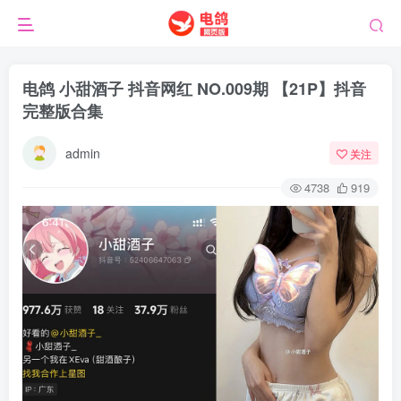
电鸽 小甜酒子 抖音网红 NO.009期 【21P】抖音
完整版合集
admin
关注
4738
919