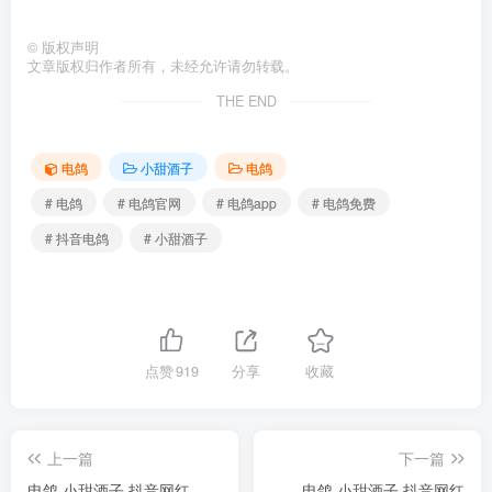
©
版权声明
文章版权归作者所有，未经允许请勿转载。
THE END
电鸽
小甜酒子
电鸽
# 电鸽
# 电鸽官网
# 电鸽app
# 电鸽免费
# 抖音电鸽
# 小甜酒子
点赞
919
分享
收藏
上一篇
下一篇
电鸽 小甜酒子 抖音网红
电鸽 小甜酒子 抖音网红