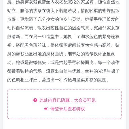
感。她身穿灰紫色蕾丝内衣搭配宽松的家居裤，随性自然地
站立，腰部的线条在镜头下若隐若现，搭配轻柔的蝴蝶贴纸
点缀，更增添了几分少女的俏皮与灵动。她举手整理长发的
动作自然流畅，散发出随性自在的温柔气息，宛如邻家女孩
般清新。而在另一组造型中，她换上了湖水蓝色的紧身连衣
裙，搭配黑色薄丝袜，整体氛围瞬间转变为性感与高雅。贴
身的剪裁凸显出她的身材曲线，细节处的褶皱设计更显灵
动。她或是微微低头，或是抬起手臂轻掩面庞，每一个动作
都带着独特的气场，流露出自信与优雅。丝袜的光泽与裙子
的色调相互呼应，营造出一种冷艳与温柔并存的氛围。
此处内容已隐藏，大会员可见
请登录后查看特权