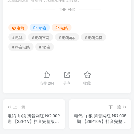
文章版权归作者所有，未经允许请勿转载。
THE END
电鸽
1p狼
电鸽
# 电鸽
# 电鸽官网
# 电鸽app
# 电鸽免费
# 抖音电鸽
# 1p狼
点赞
264
分享
收藏
上一篇
下一篇
电鸽 1p狼 抖音网红 NO.002
电鸽 1p狼 抖音网红 NO.005
期 【22P1V】抖音完整版合
期 【26P10V】抖音完整版
集
合集