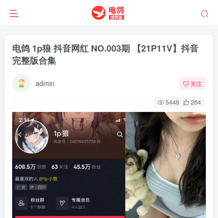
电鸽 1p狼 抖音网红 NO.003期 【21P11V】抖音
完整版合集
admin
关注
5448
264