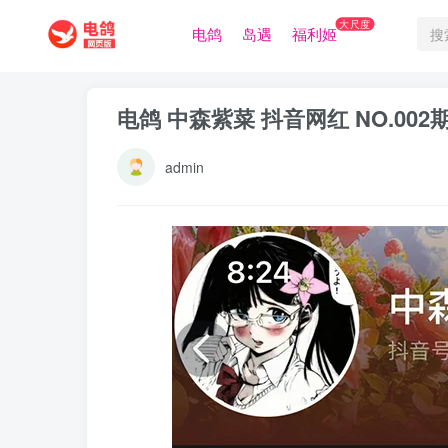
大尺度
电鸽
岛遇
福利姬
电鸽 中森紫菜 抖音网红 NO.00
admin