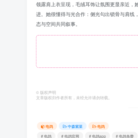
领露肩上衣呈现，毛绒耳饰让氛围更显亲近，
进。她很懂得与光合作：侧光勾出锁骨与肩线
态与空间共同叙事。
©
版权声明
文章版权归作者所有，未经允许请勿转载。
电鸽
中森紫菜
电鸽
# 电鸽
# 电鸽官网
# 电鸽app
# 电鸽免费