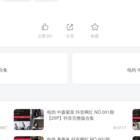
点赞
251
分享
收藏
版合集
电鸽 
电鸽 中森紫菜 抖音网红 NO.001期
【25P】抖音完整版合集
3967
4117
电鸽 麦香鱼 抖音网红 NO.001期