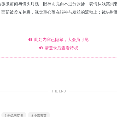
她微微前倾与镜头对视，眼神明亮而不过分张扬，表情从浅笑到
，面部被柔光包裹，视觉重心落在眼神与发丝的流动上；镜头时
此处内容已隐藏，大会员可见
请登录后查看特权
THE END
# 电鸽网页版
# 中森紫菜