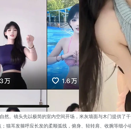
很自然。镜头先以极简的室内空间开场，米灰墙面与木门提供了
点；猫耳发箍呼应长发的柔顺弧线，俯身、轻转肩、收腕等细小