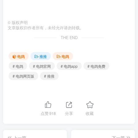
©
版权声明
文章版权归作者所有，未经允许请勿转载。
THE END
电鸽
推推
电鸽
# 电鸽
# 电鸽官网
# 电鸽app
# 电鸽免费
# 电鸽网页版
# 推推
点赞
918
分享
收藏
上一篇
下一篇