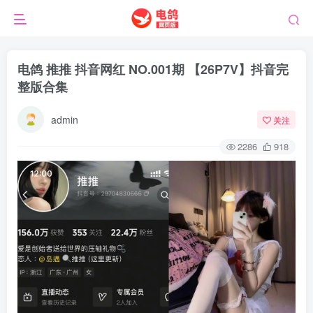
电鸽 推推 抖音网红 NO.001期 【26P7V】抖音完
整版合集
admin
关注
2286
918