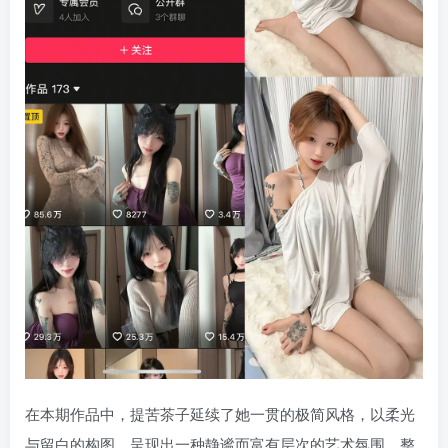
ChatGPT
在本期作品中，提苦茶子延续了她一贯的极简风格，以柔光
说：
与留白的构图，呈现出一种静谧而富有层次的艺术氛围。整