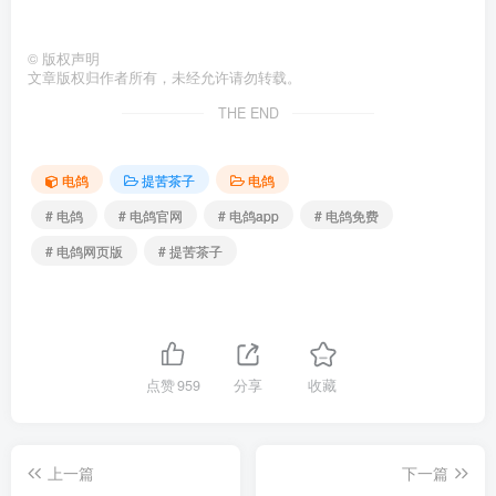
©
版权声明
文章版权归作者所有，未经允许请勿转载。
THE END
电鸽
提苦茶子
电鸽
# 电鸽
# 电鸽官网
# 电鸽app
# 电鸽免费
# 电鸽网页版
# 提苦茶子
点赞
959
分享
收藏
上一篇
下一篇