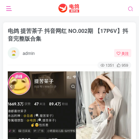
电鸽 提苦茶子 抖音网红 NO.002期 【17P6V】抖
音完整版合集
admin
关注
1351
959