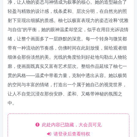
净，让人物的姿态与神情成为叙事的核心。她的造型融合了
轻盈与精致的设计感，线条柔和、层次分明，在自然光的照
射下呈现出细腻的质感。柚七以极富表现力的姿态诠释“优雅
与自信”的平衡，她的眼神温柔却坚定，似乎在用目光诉说情
绪，让整个画面多了一层静默的深意。每一个转身与微笑都
带有一种流动的节奏感，仿佛时间在此刻放慢，留给观者细
细体会那份淡然的美。光线的角度恰到好处地勾勒出人物轮
廓，使画面既真实又富有艺术层次。整组作品延续了柚七一
贯的风格——温柔中带着力量，克制中透出从容。她以极简
的空间与丰富的情绪，打造出一个属于她自己的视觉世界，
让人不自觉沉浸在那份安静、柔和、又略带神秘的氛围之
中。
此处内容已隐藏，大会员可见
请登录后查看特权