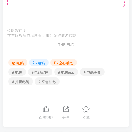
©
版权声明
文章版权归作者所有，未经允许请勿转载。
THE END
电鸽
电鸽
空心柚七
# 电鸽
# 电鸽官网
# 电鸽app
# 电鸽免费
# 抖音电鸽
# 空心柚七
点赞
797
分享
收藏