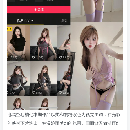
电鸽空心柚七本期作品以柔和的粉紫色为视觉主调，在光影
的映衬下营造出一种温婉而梦幻的氛围。画面背景简洁而纯