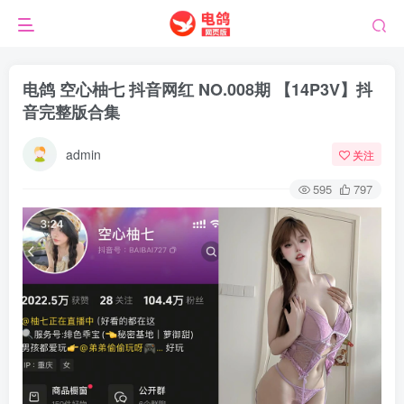
电鸽 空心柚七 抖音网红 NO.008期 【14P3V】抖
音完整版合集
admin
关注
595
797