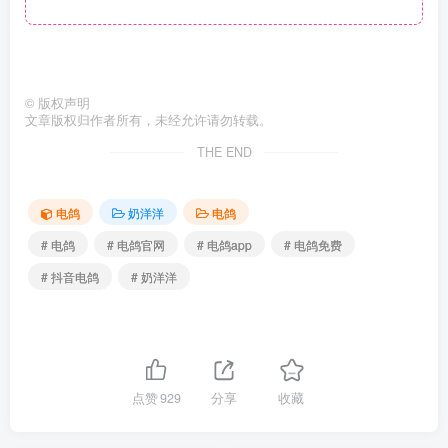
©
版权声明
文章版权归作者所有，未经允许请勿转载。
THE END
电鸽
奶洋洋
电鸽
# 电鸽
# 电鸽官网
# 电鸽app
# 电鸽免费
# 抖音电鸽
# 奶洋洋
点赞
929
分享
收藏