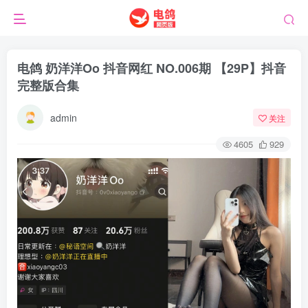
电鸽 奶洋洋Oo 抖音网红 NO.006期 【29P】抖音
完整版合集
admin
关注
4605
929