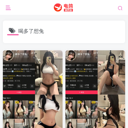
喝多了想兔